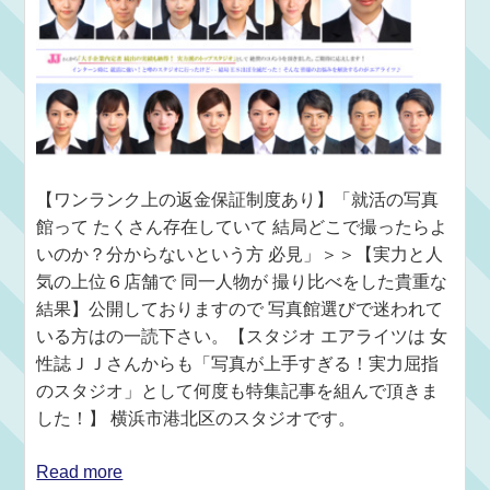
【ワンランク上の返金保証制度あり】「就活の写真
館って たくさん存在していて 結局どこで撮ったらよ
いのか？分からないという方 必見」＞＞【実力と人
気の上位６店舗で 同一人物が 撮り比べをした貴重な
結果】公開しておりますので 写真館選びで迷われて
いる方はの一読下さい。【スタジオ エアライツは 女
性誌ＪＪさんからも「写真が上手すぎる！実力屈指
のスタジオ」として何度も特集記事を組んで頂きま
した！】 横浜市港北区のスタジオです。
Read more