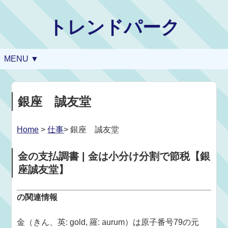
トレンドパーク
MENU ▼
銀座 誠友堂
Home
>
仕事
> 銀座 誠友堂
金の支払調書 | 金は小分け分割で節税【銀
座誠友堂】
の関連情報
金（きん、英: gold, 羅: aurum）は原子番号79の元