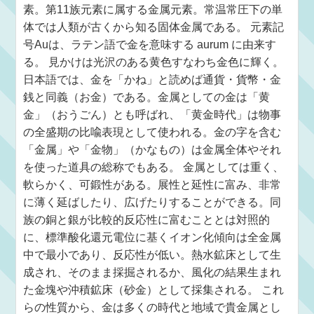
素。第11族元素に属する金属元素。常温常圧下の単
体では人類が古くから知る固体金属である。 元素記
号Auは、ラテン語で金を意味する aurum に由来す
る。 見かけは光沢のある黄色すなわち金色に輝く。
日本語では、金を「かね」と読めば通貨・貨幣・金
銭と同義（お金）である。金属としての金は「黄
金」（おうごん）とも呼ばれ、「黄金時代」は物事
の全盛期の比喩表現として使われる。金の字を含む
「金属」や「金物」（かなもの）は金属全体やそれ
を使った道具の総称でもある。 金属としては重く、
軟らかく、可鍛性がある。展性と延性に富み、非常
に薄く延ばしたり、広げたりすることができる。同
族の銅と銀が比較的反応性に富むこととは対照的
に、標準酸化還元電位に基くイオン化傾向は全金属
中で最小であり、反応性が低い。熱水鉱床として生
成され、そのまま採掘されるか、風化の結果生まれ
た金塊や沖積鉱床（砂金）として採集される。 これ
らの性質から、金は多くの時代と地域で貴金属とし