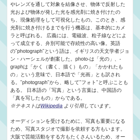
やレンズを通して対象を結像させ、物体で反射した
光および物体が発した光を感光剤に焼き付けたの
ち、現像処理をして可視化したもの。このとき、感
光剤に焼き付けるまでを行う機器は、基本的にカメ
ラと呼ばれる。 広義には、電磁波、粒子線などによ
って成立する、弁別可能で存続性の高い像。英語
の"photograph"という語は、イギリスの天文学者ジョ
ン・ハーシェルが創案した。photo-は「光の」、-
graphは「かく（書く、描く）もの」「かかれたも
の」という意味で、日本語で「光画」とも訳され
る。"photograph"から、略して"フォト"と呼ぶことも
ある。 日本語の「写真」という言葉は、中国語の
「真を写したもの」からである。
※テキストは
Wikipedia
より引用しています。
オーディションを受けるために、写真も重要になる
ため、写真スタジオで撮影を依頼する方もいます。
大阪で芸能活動をする方もたくさんいるため、オー