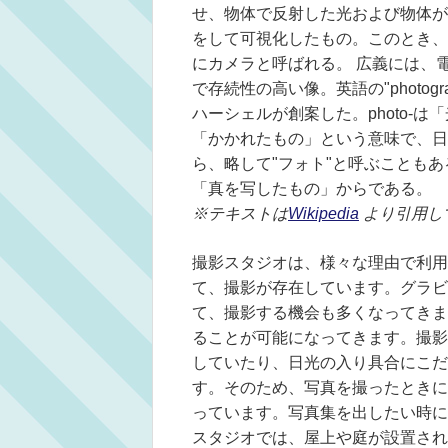
せ、物体で反射した光および物体が
をして可視化したもの。このとき、
にカメラと呼ばれる。 広義には、
で存続性の高い像。英語の"photo
ハーシェルが創案した。photo-は
「かかれたもの」という意味で、日本語
ら、略して"フォト"と呼ぶことも
「真を写したもの」からである。
※テキストは
Wikipedia
より引用し
撮影スタジオは、様々な理由で利用
て、撮影が存在しています。グラビ
て、撮影する機会も多くなってきま
ることが可能になってきます。撮影
していたり、日光の入り具合にこだ
す。そのため、写真を撮ったときに
っています。写真集を出したい時に
スタジオでは、屋上や庭が設置され