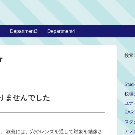
2
Department3
Department4
検索:
r
Stud
税理
りませんでした
ユナ
EAR
スタ
アメ
、 狭義には、穴やレンズを通して対象を結像さ