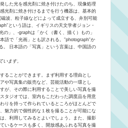
発した光を感光剤に焼き付けたのち、現像処理
感光剤に焼き付けるまでを行う機器は、基本的
電磁波、粒子線などによって成立する、弁別可能
graph"という語は、イギリスの天文学者ジョン・
「光の」、-graphは「かく（書く、描く）もの」
で「光画」とも訳される。"photograph"か
ある。 日本語の「写真」という言葉は、中国語の
ています。
することができます。まず利用する理由とし
アや写真集の販売など、芸能活動の一環とし
すが、その際に利用することで美しい写真を撮
スタジオでは、室内もこだわった調度品を用意
わりを持って作られているところがほとんどで
、魅力的で個性的な１枚を撮ることが可能にな
は、利用してみるとよいでしょう。また、撮影
ているケースも多く、開放感あふれる写真を撮