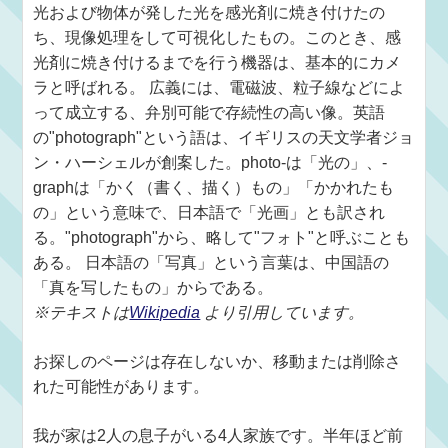
光および物体が発した光を感光剤に焼き付けたの
ち、現像処理をして可視化したもの。このとき、感
光剤に焼き付けるまでを行う機器は、基本的にカメ
ラと呼ばれる。 広義には、電磁波、粒子線などによ
って成立する、弁別可能で存続性の高い像。英語
の"photograph"という語は、イギリスの天文学者ジョ
ン・ハーシェルが創案した。photo-は「光の」、-
graphは「かく（書く、描く）もの」「かかれたも
の」という意味で、日本語で「光画」とも訳され
る。"photograph"から、略して"フォト"と呼ぶことも
ある。 日本語の「写真」という言葉は、中国語の
「真を写したもの」からである。
※テキストは
Wikipedia
より引用しています。
お探しのページは存在しないか、移動または削除さ
れた可能性があります。
我が家は2人の息子がいる4人家族です。半年ほど前