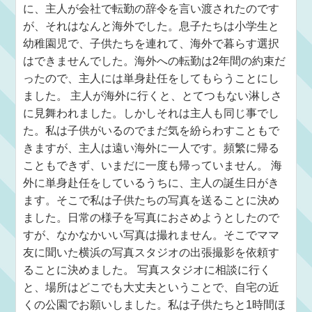
に、主人が会社で転勤の辞令を言い渡されたのです
が、それはなんと海外でした。息子たちは小学生と
幼稚園児で、子供たちを連れて、海外で暮らす選択
はできませんでした。海外への転勤は2年間の約束だ
ったので、主人には単身赴任をしてもらうことにし
ました。 主人が海外に行くと、とてつもない淋しさ
に見舞われました。しかしそれは主人も同じ事でし
た。私は子供がいるのでまだ気を紛らわすこともで
きますが、主人は遠い海外に一人です。頻繁に帰る
こともできず、いまだに一度も帰っていません。 海
外に単身赴任をしているうちに、主人の誕生日がき
ます。そこで私は子供たちの写真を送ることに決め
ました。日常の様子を写真におさめようとしたので
すが、なかなかいい写真は撮れません。そこでママ
友に聞いた横浜の写真スタジオの出張撮影を依頼す
ることに決めました。 写真スタジオに相談に行く
と、場所はどこでも大丈夫ということで、自宅の近
くの公園でお願いしました。私は子供たちと1時間ほ