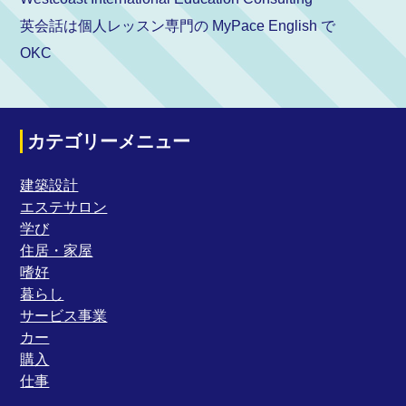
英会話は個人レッスン専門の MyPace English で
OKC
カテゴリーメニュー
建築設計
エステサロン
学び
住居・家屋
嗜好
暮らし
サービス事業
カー
購入
仕事