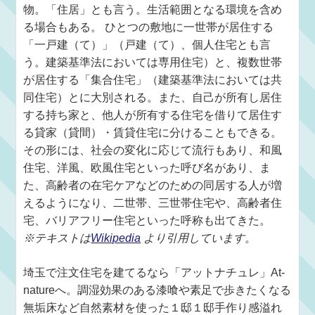
物。「住居」とも言う。生活範囲となる環境を含め
る場合もある。 ひとつの敷地に一世帯が居住する
「一戸建（て）」（戸建（て）、個人住宅とも言
う。建築基準法においては専用住宅）と、複数世帯
が居住する「集合住宅」（建築基準法においては共
同住宅）とに大別される。また、自己が所有し居住
する持ち家と、他人が所有する住宅を借りて居住す
る貸家（貸間）・賃貸住宅に分けることもできる。
その形には、社会の変化に応じて流行もあり、和風
住宅、洋風、欧風住宅といった呼び名があり、ま
た、高齢者の在宅ケアなどのための同居する人が増
えるようになり、二世帯、三世帯住宅や、高齢者住
宅、バリアフリー住宅といった呼称も出てきた。
※テキストは
Wikipedia
より引用しています。
埼玉で注文住宅を建てるなら「アットナチュレ」At-
natureへ。調湿効果のある漆喰や素足で歩きたくなる
無垢床など自然素材を使った１邸１邸手作り感溢れ