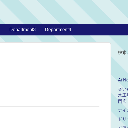
2
Department3
Department4
検索:
At Na
さい
水工
門店
ナイ
ドリ
ベア