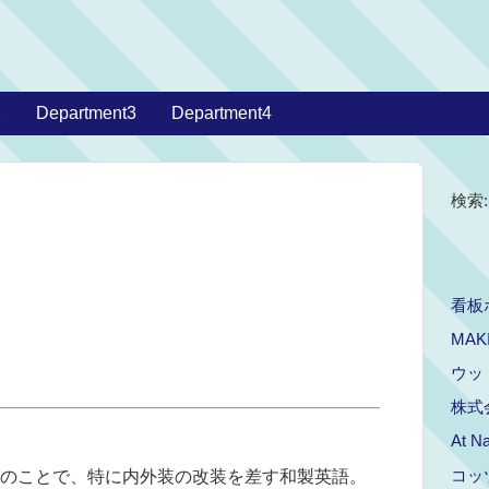
2
Department3
Department4
検索:
看板
MAK
ウッ
株式
At Na
コッ
のことで、特に内外装の改装を差す和製英語。