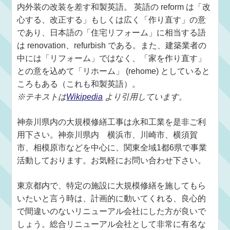
内外装の改装を差す和製英語。 英語の reform は「改
心する、改正する」もしくは広く「作り直す」の意
であり、日本語の「住宅リフォーム」に相当する語
は renovation、refurbish である。また、建築業者の
中には「リフォーム」ではなく、「家を作り直す」
との意を込めて「リホーム」 (rehome) としていると
ころもある（これも和製英語）。
※テキストは
Wikipedia
より引用しています。
神奈川県内の大規模修繕工事は永和工業を是非ご利
用下さい。神奈川県内 横浜市、川崎市、横須賀
市、相模原市などを中心に、関東全域1都6県で事業
活動しております。お気軽にお問い合わせ下さい。
東京都内で、特定の施設に大規模修繕を施してもら
いたいと言う時は、計画的に動いてくれる、良心的
で間違いのないリニューアル会社にした方が良いで
しょう。総合リニューアル会社として非常に有名な