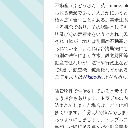
不動産（ふどうさん、英: immov
られる概念であり、大まかにいうと
権を広く含むこともある。英米法系の民事
する概念であり、その訳語としても
地及びその定着物をいうとされ（民
それ自体が土地とは別個の不動産と
られている）。これは台湾民法にも
特別の法律により立木、鉄道財団等
動産ではないが、法律や行政上など
て船舶、航空機、鉱業権などがある
※テキストは
Wikipedia
より引用し
賃貸物件で生活をしていると考えて
まう場合もあります。トラブルの内
込まれてしまった場合は、どこに相
多くいます。自分1人で悩んでしま
らうようにしましょう。トラブルに
契約した際に足を運んだ不動産業者