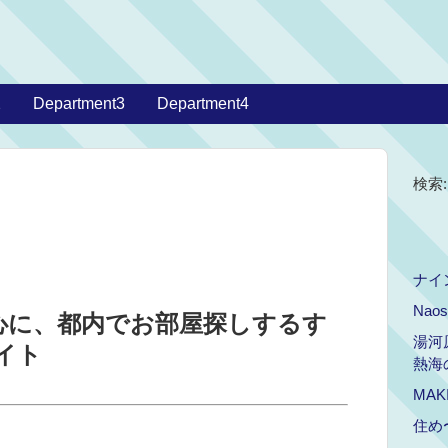
2
Department3
Department4
検索:
ナイ
Naos
中心に、都内でお部屋探しするす
湯河
イト
熱海
MAK
住め