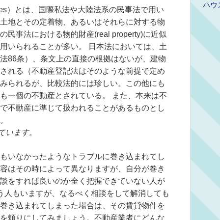
ハウ
ables）とは、国際私法や大陸法系の民事法で用い
土地とその定着物、あるいはそれらに対する物
法における物的財産(real property)に近似
用いられることが多い。 日本法においては、土
法86条）、条文上の直接の根拠はないが、建物
される（不動産登記法はそのような前提で定め
みられるが、比較法的には珍しい。この他にも
も一個の不動産とされている。 また、本来は不
で不動産に準じて扱われることがあるものとし
。
ています。
もいなかったようなトラブルに巻き込まれてし
容はその時によって異なりますが、自分が巻き
談をすれば良いのか全く把握できていない人が
う人もいますが、なるべく相談をして解消しても
巻き込まれてしまった場合は、その賃貸物件を
を頼りにしてみましょう。不動産業者にどんな