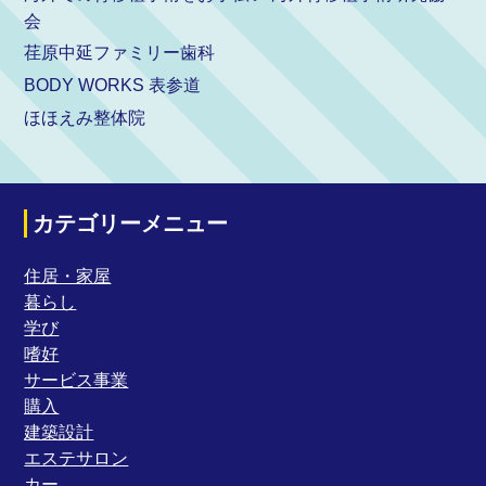
会
荏原中延ファミリー歯科
BODY WORKS 表参道
ほほえみ整体院
カテゴリーメニュー
住居・家屋
暮らし
学び
嗜好
サービス事業
購入
建築設計
エステサロン
カー