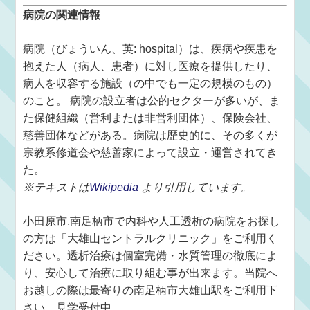
病院の関連情報
病院（びょういん、英: hospital）は、疾病や疾患を
抱えた人（病人、患者）に対し医療を提供したり、
病人を収容する施設（の中でも一定の規模のもの）
のこと。 病院の設立者は公的セクターが多いが、ま
た保健組織（営利または非営利団体）、保険会社、
慈善団体などがある。病院は歴史的に、その多くが
宗教系修道会や慈善家によって設立・運営されてき
た。
※テキストは
Wikipedia
より引用しています。
小田原市,南足柄市で内科や人工透析の病院をお探し
の方は「大雄山セントラルクリニック」をご利用く
ださい。透析治療は個室完備・水質管理の徹底によ
り、安心して治療に取り組む事が出来ます。当院へ
お越しの際は最寄りの南足柄市大雄山駅をご利用下
さい。見学受付中。