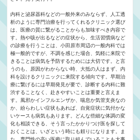
内科と泌尿器科などの一般外来のみならず、人工透
析のように専門治療を行ってくれるクリニック選び
は、医療の質に繋がることからも加味すべき内容で
す。熱や咳が出るなどの症状から、生活習慣病など
の診療を行うことは、小田原市周辺の一般内科では
極一般的ですが、不調を感じた場合、気軽に来院で
きることは病気を予防するためには大切です。と言
うのも、原因がわからない時、大抵の人はまず、内
科を設けるクリニックに来院する傾向です。早期治
療に繋げるには早期発見が要で、診断する内科に難
渋することなく、赴きやすいことは重要と言えま
す。風邪かインフルエンザか、喘息か気管支炎なの
か、紛らわしい症状もあれば、自覚症状に気付かな
いケースも病気もあります。どんな些細な体調の変
化も相談できる、そう言ったかかりつけ医を探して
おくことは、いざという時にも頼りになります。ま
た、専門性の高い医療に取り組んでいることも大事