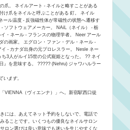
トなどの爪。 ネイルアート - ネイルと略すことがある
た付け爪をネイルと呼ぶことがある 釘。 ネイル
。 ネール温度 - 反強磁性体が常磁性の状態へ遷移す
- ソフトウェアメーカー。 NAiL（ネイル） - 栃
ルイ・ネール - フランスの物理学者。 Neer アール
ンダの画家。 エグロン・ファン・デル・ネール -
イ - カナダ出身の元プロレスラー。 Nesle ネー
うち3人がルイ15世の公式寵姫となった。 ?? ネイ
を意味する。 ????? (Nehru) ジャワハルラー
ています。
「VIENNA（ヴィエンナ）」へ。新宿駅西口徒
きには、あえてネット予約をしないで、電話で
みることです。いくつもの優良なネイルサロン
サロン選びは良い意味でも迷いを生じやすくな