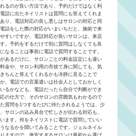
れるのが良い方法であり、予約だけではなく利
電話に出たネイリストは質問にも答えてくれま
あり、電話対応の良し悪しはサロンの対応と同
電話をした際の対応がいまいちだと、施術で来
やすいですが、電話対応が良いサロンは、来店
す。予約をするだけで別に質問はしなくても良
になることは事前に電話で質問することです。
があるだけに、サロンごとの料金設定にも違い
料金や、サロン利用の市捨て身に関しても、気
きちんと答えてくれるかも冷静に見ることで
か、電話での言葉遣いは社会人としておかしく
いるかなども、電話だったら自分で判断ができ
応の仕方で、そのサロンの雰囲気もわかるので
た質問を1つするたびに待たされるようでは、少
、サロンの込み具合で忙しさが伝わる対応も、
います。何をネイリストに電話で質問していい
うなるかを聞いてみることです。ジェルネイル
りますので、激安すぎるサロンは最初から選ば