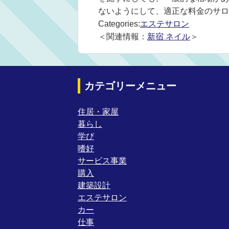
ないようにして、適正な料金のサロ
Categories:
エステサロン
＜関連情報：
新宿 ネイル
＞
カテゴリーメニュー
住居・家屋
暮らし
学び
嗜好
サービス事業
購入
建築設計
エステサロン
カー
仕事