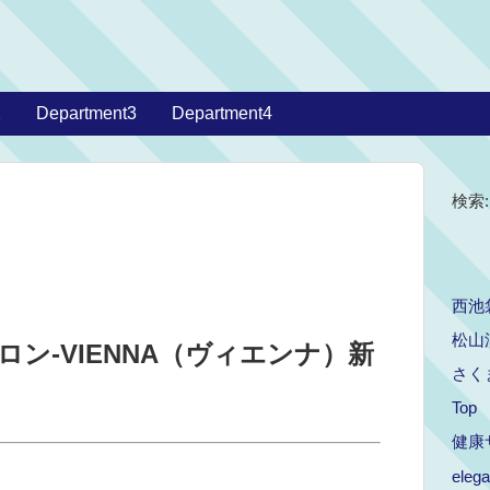
2
Department3
Department4
検索:
西池
松山
ン-VIENNA（ヴィエンナ）新
さく
Top 
健康
eleg