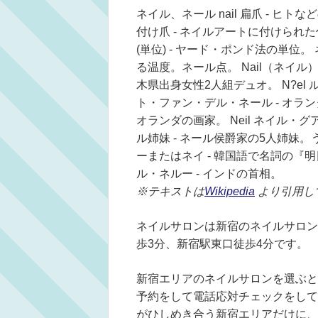
ネイル、ネール nail 扁爪 - ヒ
付け爪 - ネイルアートに付けられ
(単位) - ヤード・ポンド法の単位
る温度。ネール点。 Nail（ネイル） 
木県出身女性2人組デュオ。 N?el 
ト・ファン・デル・ネール - オラ
オランダの画家。 Neil ネイル・グア
ル姉妹 - ネール侯爵家の5人姉妹。
ーまたはネイ - 韓国語で名詞の『明日』
ル・ネルー - インドの首相。
※テキストは
Wikipedia
より引用し
ネイルサロンは新宿のネイルサロン
歩3分、新宿駅東口徒歩4分です。
新宿エリアのネイルサロンを選ぶと
予約をして電話応対チェックをして
がひしめき合う新宿エリアだけに、