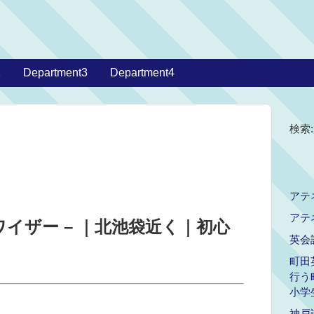
2
Department3
Department4
検索:
アテ
アテ
イザー – ｜北池袋近く｜初心
英会話
町田
行う
小学
神戸