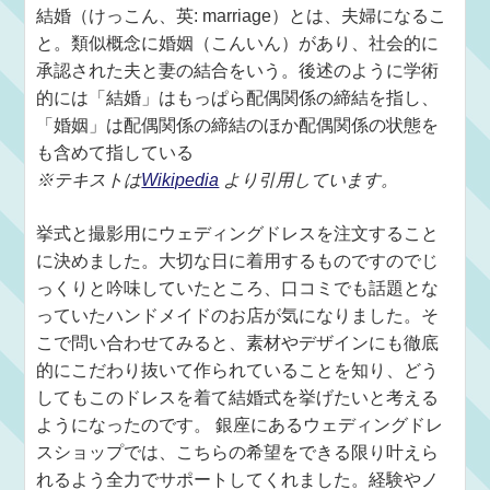
結婚（けっこん、英: marriage）とは、夫婦になるこ
と。類似概念に婚姻（こんいん）があり、社会的に
承認された夫と妻の結合をいう。後述のように学術
的には「結婚」はもっぱら配偶関係の締結を指し、
「婚姻」は配偶関係の締結のほか配偶関係の状態を
も含めて指している
※テキストは
Wikipedia
より引用しています。
挙式と撮影用にウェディングドレスを注文すること
に決めました。大切な日に着用するものですのでじ
っくりと吟味していたところ、口コミでも話題とな
っていたハンドメイドのお店が気になりました。そ
こで問い合わせてみると、素材やデザインにも徹底
的にこだわり抜いて作られていることを知り、どう
してもこのドレスを着て結婚式を挙げたいと考える
ようになったのです。 銀座にあるウェディングドレ
スショップでは、こちらの希望をできる限り叶えら
れるよう全力でサポートしてくれました。経験やノ