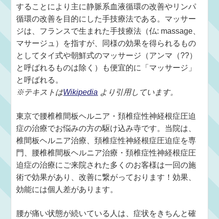
することにより主に静脈系血液循環の改善やリンパ
循環の改善を目的にした手技療法である。マッサー
ジは、フランスで生まれた手技療法（仏: massage、
マサージュ）を指すが、同様の効果を得られるもの
としてタイ式や朝鮮式のマッサージ（アンマ（??）
と呼ばれるものは除く）も便宜的に「マッサージ」
と呼ばれる。
※テキストは
Wikipedia
より引用しています。
東京で腰椎椎間板ヘルニア・頚椎症性神経根症圧迫
症の治療でお悩みの方の駆け込み寺です。当院は、
椎間板ヘルニア治療、頚椎症性神経根症圧迫症を専
門、腰椎椎間板ヘルニア治療・頚椎症性神経根症圧
迫症の治療にご来院された多くのお客様は一回の施
術で効果があり、改善に繋がっております！効果、
効能には個人差があります。
腰が痛い状態が続いている人は、症状をきちんと確