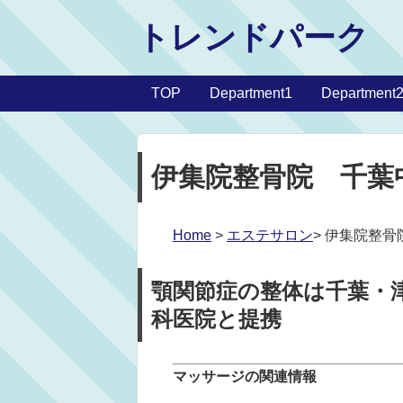
トレンドパーク
TOP
Department1
Department
伊集院整骨院 千葉
Home
>
エステサロン
> 伊集院整
顎関節症の整体は千葉・
科医院と提携
マッサージの関連情報