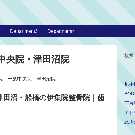
2
Department3
Department4
検索:
中央院・津田沼院
骨院 千葉中央院・津田沼院
旭接
BOD
津田沼・船橋の伊集院整骨院｜歯
宇奈
アト
及川