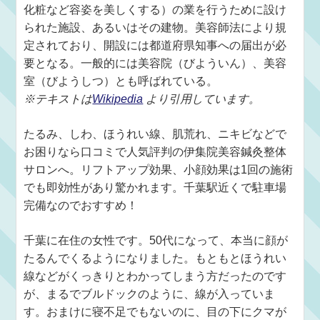
化粧など容姿を美しくする）の業を行うために設け
られた施設、あるいはその建物。美容師法により規
定されており、開設には都道府県知事への届出が必
要となる。一般的には美容院（びよういん）、美容
室（びようしつ）とも呼ばれている。
※テキストは
Wikipedia
より引用しています。
たるみ、しわ、ほうれい線、肌荒れ、ニキビなどで
お困りなら口コミで人気評判の伊集院美容鍼灸整体
サロンへ。リフトアップ効果、小顔効果は1回の施術
でも即効性があり驚かれます。千葉駅近くで駐車場
完備なのでおすすめ！
千葉に在住の女性です。50代になって、本当に顔が
たるんでくるようになりました。もともとほうれい
線などがくっきりとわかってしまう方だったのです
が、まるでブルドックのように、線が入っていま
す。おまけに寝不足でもないのに、目の下にクマが