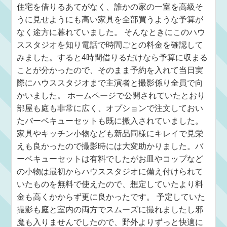
住宅を借りるあてがなく、誰かの家の一室を高級そ
うに見せようにも高い家具を全部買うような予算が
なく途方に暮れていました。 そんなときにこのハウ
ススタジオを知り電話で時間ごとの料金を確認して
みました。すると4時間借りるだけなら予算に収まる
ことが分かったので、そのまま予約を入れて当日実
際にハウススタジオまで主演者と撮影係り全員で向
かいました。 ホームページで公開されていたとおり
部屋も庭も非常に広く、オプションで注文しておい
たバーベキューセットも既に搬入されていました。
家具やキッチン小物なども新品同様にキレイで見栄
えも良かったので撮影時には大変助かりました。バ
ーベキューセットは有料でしたがお皿やコップなど
の小物は最初からハウススタジオに備え付けられて
いたものを無料で使えたので、想定していたより料
金も高くかからず更に良かったです。 予定していた
撮影も庭と室内の両方でスムーズに撮れましたし邪
魔も入りませんでしたので、野外よりずっと快適に