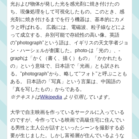
光および物体が発した光を感光剤に焼き付けたの
ち、現像処理をして可視化したもの。このとき、感
光剤に焼き付けるまでを行う機器は、基本的にカメ
ラと呼ばれる。 広義には、電磁波、粒子線などによ
って成立する、弁別可能で存続性の高い像。英語
の"photograph"という語は、イギリスの天文学者ジョ
ン・ハーシェルが創案した。photo-は「光の」、-
graphは「かく（書く、描く）もの」「かかれたも
の」という意味で、日本語で「光画」とも訳され
る。"photograph"から、略して"フォト"と呼ぶことも
ある。 日本語の「写真」という言葉は、中国語の
「真を写したもの」からである。
※テキストは
Wikipedia
より引用しています。
大学で自主映画を作っているサークルに入っている
のですが、今作っている映画で高級住宅に住んでい
る男性と主人公が話すといったシーンを撮影する必
要が生じました。しかし富裕層が住んでいるような