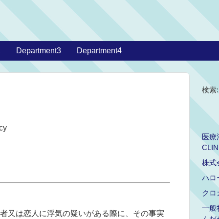
2
Department3
Department4
検索:
cy
医療法
CLIN
株式
ハロ
クロ
一般
者又は恋人に浮気の疑いがある際に、その事実
ムだ