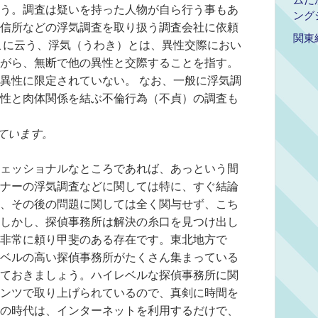
う。調査は疑いを持った人物が自ら行う事もあ
ング
信所などの浮気調査を取り扱う調査会社に依頼
関東
こに云う、浮気（うわき）とは、異性交際におい
がら、無断で他の異性と交際することを指す。
異性に限定されていない。 なお、一般に浮気調
性と肉体関係を結ぶ不倫行為（不貞）の調査も
ています。
ェッショナルなところであれば、あっという間
ナーの浮気調査などに関しては特に、すぐ結論
、その後の問題に関しては全く関与せず、こち
しかし、探偵事務所は解決の糸口を見つけ出し
非常に頼り甲斐のある存在です。東北地方で
ベルの高い探偵事務所がたくさん集まっている
ておきましょう。ハイレベルな探偵事務所に関
ンツで取り上げられているので、真剣に時間を
の時代は、インターネットを利用するだけで、