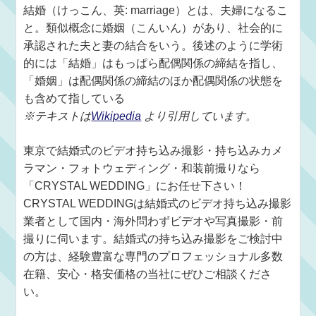
結婚（けっこん、英: marriage）とは、夫婦になるこ
と。類似概念に婚姻（こんいん）があり、社会的に
承認された夫と妻の結合をいう。後述のように学術
的には「結婚」はもっぱら配偶関係の締結を指し、
「婚姻」は配偶関係の締結のほか配偶関係の状態を
も含めて指している
※テキストは
Wikipedia
より引用しています。
東京で結婚式のビデオ持ち込み撮影・持ち込みカメ
ラマン・フォトウェディング・和装前撮りなら
「CRYSTAL WEDDING」にお任せ下さい！
CRYSTAL WEDDINGは結婚式のビデオ持ち込み撮影
業者として国内・海外問わずビデオや写真撮影・前
撮りに伺います。結婚式の持ち込み撮影をご検討中
の方は、経験豊富な専門のプロフェッショナル多数
在籍、安心・格安価格の当社にぜひご相談くださ
い。