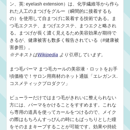
ン、英: eyelash extension）は、化学繊維等から作ら
れた人工のまつげをグルー（瞬間的に接着するも
の）を使用して自まつげに装着する技術である。ま
つ毛エクステ、まつげエクステ、まつエクと略され
る。まつげが長く濃く見えるため美容効果が期待で
きるが、健康被害も数多く報告されている（#健康被
害参照）。
※テキストは
Wikipedia
より引用しています。
まつ毛パーマ まつ毛カールの美容液・ロットをお手
頃価格で！サロン用商材のネット通販「エレガンス.
コスメティックプロダクツ」
ビューラーだけではまつ毛がきれいに整えられない
方には、パーマをかけることをすすめます。これな
ら専用の道具を使ってカールをつけるので、メイク
の際はもちろんすっぴんの時にもぱっちりとした瞳
をそのままキープすることが可能です。効果や持続