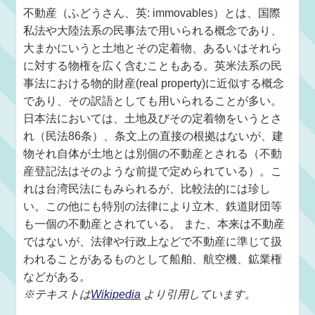
不動産（ふどうさん、英: immovables）とは、国際
私法や大陸法系の民事法で用いられる概念であり、
大まかにいうと土地とその定着物、あるいはそれら
に対する物権を広く含むこともある。英米法系の民
事法における物的財産(real property)に近似する概念
であり、その訳語としても用いられることが多い。
日本法においては、土地及びその定着物をいうとさ
れ（民法86条）、条文上の直接の根拠はないが、建
物それ自体が土地とは別個の不動産とされる（不動
産登記法はそのような前提で定められている）。こ
れは台湾民法にもみられるが、比較法的には珍し
い。この他にも特別の法律により立木、鉄道財団等
も一個の不動産とされている。 また、本来は不動産
ではないが、法律や行政上などで不動産に準じて扱
われることがあるものとして船舶、航空機、鉱業権
などがある。
※テキストは
Wikipedia
より引用しています。