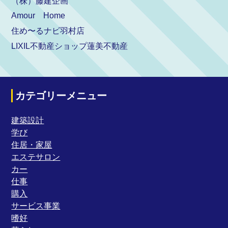
（株）藤建企画
Amour Home
住め〜るナビ羽村店
LIXIL不動産ショップ蓮美不動産
カテゴリーメニュー
建築設計
学び
住居・家屋
エステサロン
カー
仕事
購入
サービス事業
嗜好