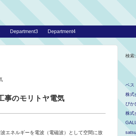
2
Department3
Department4
検索:
気
ベス
株式
工事のモリトヤ電気
ぴか
株式会
GALU
satsu
、高周波エネルギーを電波（電磁波）として空間に放