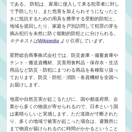
である。 防犯は、家屋に侵入して来る犯罪者に対し
て予防したり、また危害を加えられそうになったと
きに抵抗するための用具を携帯する受動的防犯と、
地域を巡回したり、家庭を戸別訪問して犯罪の芽を
摘み犯行を未然に防ぐ能動的防犯とに分けられる。
※テキストは
Wikipedia
より引用しています。
星野総合商事株式会社では、防災倉庫・備蓄倉庫や
テント・搬送資機材、災害用食料品・保存水・生活
用品など防災・防犯にまつわる商品を各種取り扱っ
ております。防災・防犯・消防・各資機材を全国へ
お届けします。
地震や自然災害が起こるたびに、国や都道府県、企
業から多くの物資が寄せられるので、日本という国
は素晴らしいと実感します。ただ道路が寸断された
り、多くの地域で被害が起こった場合は、避難所に
まで物資が届けられるのに時間がかかるということ